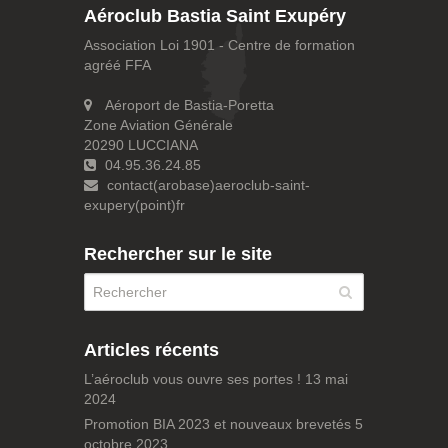
Aéroclub Bastia Saint Exupéry
Association Loi 1901 - Centre de formation
agréé FFA
Aéroport de Bastia-Poretta
Zone Aviation Générale
20290 LUCCIANA
04.95.36.24.85
contact(arobase)aeroclub-saint-
exupery(point)fr
Rechercher sur le site
Articles récents
L’aéroclub vous ouvre ses portes !
13 mai
2024
Promotion BIA 2023 et nouveaux brevetés
5
octobre 2023