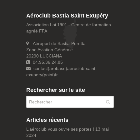
Aéroclub Bastia Saint Exupéry
Association Loi 1901 - Centre de formation
agréé FFA
Aéroport de Bastia-Poretta
Zone Aviation Générale
20290 LUCCIANA
04.95.36.24.85
contact(arobase)aeroclub-saint-
exupery(point)fr
Rechercher sur le site
Articles récents
L’aéroclub vous ouvre ses portes !
13 mai
2024