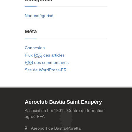
Non-catégorisé
Méta
Connexion
Flux
RSS
des articles
RSS
des commentaires
Site de WordPress-FR
Aéroclub Bastia Saint Exupéry
Association Loi 1901 - Centre de formation
agréé FFA
Aéroport de Bastia-Poretta