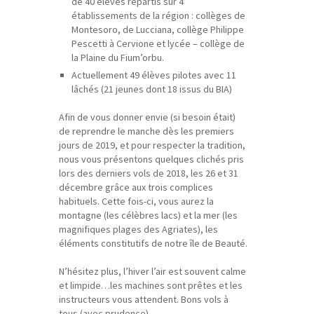
de 40 élèves répartis sur 4
établissements de la région : collèges de
Montesoro, de Lucciana, collège Philippe
Pescetti à Cervione et lycée – collège de
la Plaine du Fium’orbu.
Actuellement 49 élèves pilotes avec 11
lâchés (21 jeunes dont 18 issus du BIA)
Afin de vous donner envie (si besoin était)
de reprendre le manche dès les premiers
jours de 2019, et pour respecter la tradition,
nous vous présentons quelques clichés pris
lors des derniers vols de 2018, les 26 et 31
décembre grâce aux trois complices
habituels. Cette fois-ci, vous aurez la
montagne (les célèbres lacs) et la mer (les
magnifiques plages des Agriates), les
éléments constitutifs de notre île de Beauté.
N’hésitez plus, l’hiver l’air est souvent calme
et limpide…les machines sont prêtes et les
instructeurs vous attendent. Bons vols à
tous (avec prudence).