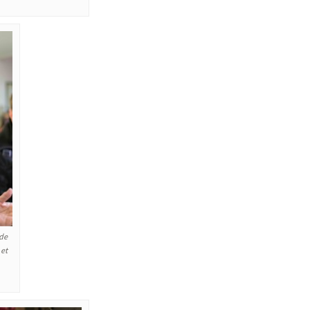
 de
 et