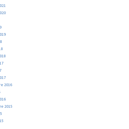
2021
2020
9
9
2019
18
18
2018
017
7
2017
e 2016
6
2016
e 2015
15
015
5