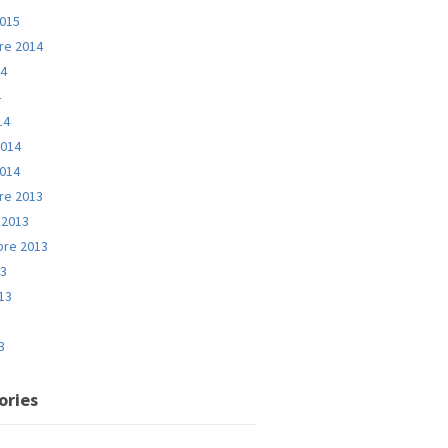
2015
e 2014
14
4
14
2014
2014
e 2013
 2013
re 2013
13
013
3
3
ories