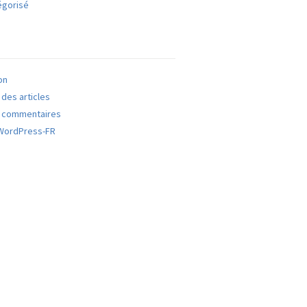
égorisé
on
des articles
 commentaires
 WordPress-FR