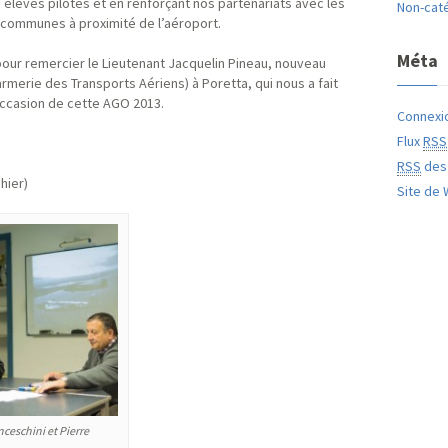
s élèves pilotes et en renforçant nos partenariats avec les
Non-cat
 communes à proximité de l’aéroport.
Méta
 pour remercier le Lieutenant Jacquelin Pineau, nouveau
erie des Transports Aériens) à Poretta, qui nous a fait
occasion de cette AGO 2013.
Connexi
Flux
RSS
RSS
des
hier)
Site de
ceschini et Pierre