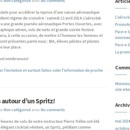
Articl
ans
Non-catégorisé
avec
No comments
 date pour accélérer la reprise d’une saison aéronautique
L’aérocl
ent régime de croisière : samedi 12 avril 2014. L’aéroclub
era une grande journée aéronautique Portes Ouvertes, avec
Promoti
aphique aérien, vols de nuits et grande soirée festive.
Pace e S
e sera, à cette occasion, de mettre à l’honneur les femmes et
nouveau
sont présentes parmi nous : BIA, élèves pilotes et pilotes
Pace e S
 leur place.
La promo
tout nombreuses!
Comme
r l’invitation et surtout faites voler l’information de proche
Monsieu
site int
 autour d’un Spritz!
Archi
ans
Non-catégorisé
avec
No comments
mai 202
heures de vols de notre instructeur Pierre Tréhin ont été
légant cocktail vénitien, un Spritz, pétillant comme
octobre