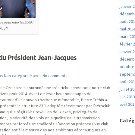
janvier 
décembr
août 20
e pour fêter les 2000 h
 Pop!).
mai 201
mars 20
février 
janvier 
 du Président Jean-Jacques
décembr
octobre
septemb
ans
Non-catégorisé
avec
No comments
août 20
e Ordinaire a couronné une très riche année pour notre club
juillet 2
tives pour 2014. Avant de lever haut nos coupes de
juin 201
 autour d’un nouveau barbecue mémorable, Pierre Tréhin a
avril 201
présents la structure ATO adoptée récemment par l’aéroclub
e qui la régit (Air Crew). Les deux axes, privilégiés de
on, la sécurité des vols et la qualité de la transmission
Catég
encore renforcés et améliorés. L’adoption précoce (60e club
anisation est à la mesure des nos ambitions aéronautiques en