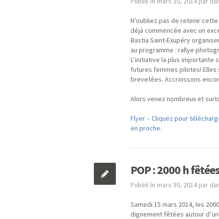
Publié le mars 30, 2014 par d
N’oubliez pas de retenir cette
déjà commencée avec un excell
Bastia Saint-Exupéry organis
au programme : rallye photogr
L’initiative la plus important
futures femmes pilotes! Elles 
brevetées. Accroissons encore
Alors venez nombreux et sur
Flyer – Cliquez pour télécharge
en proche.
POP : 2000 h fêtées
Publié le mars 30, 2014 par d
Samedi 15 mars 2014, les 2000 
dignement fêtées autour d’un é