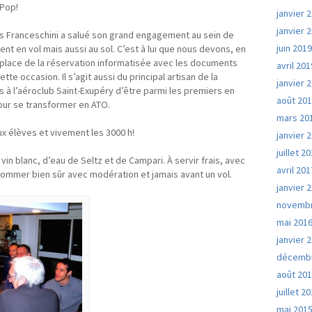
 Pop!
janvier 
janvier 
s Franceschini a salué son grand engagement au sein de
juin 201
nt en vol mais aussi au sol. C’est à lui que nous devons, en
n place de la réservation informatisée avec les documents
avril 201
tte occasion. Il s’agit aussi du principal artisan de la
janvier 
s à l’aéroclub Saint-Exupéry d’être parmi les premiers en
août 20
our se transformer en ATO.
mars 20
 élèves et vivement les 3000 h!
janvier 
juillet 2
vin blanc, d’eau de Seltz et de Campari. À servir frais, avec
avril 201
ommer bien sûr avec modération et jamais avant un vol.
janvier 
novembr
mai 201
janvier 
décembr
août 20
juillet 2
mai 201