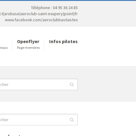
Téléphone : 04 95 36 24 85
act(arobase)aeroclub-saint-exupery(point)fr
www.facebook.com/aeroclubbastiastex
Openflyer
Infos pilotes
 nous
Page membres