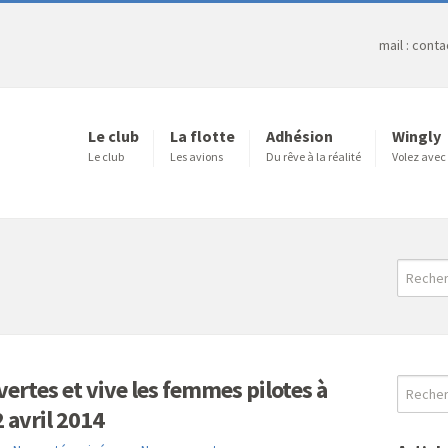
mail : cont
Le club
La flotte
Adhésion
Wingly
Le club
Les avions
Du rêve à la réalité
Volez avec
ertes et vive les femmes pilotes à
 avril 2014