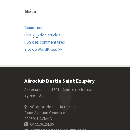
Méta
Connexion
Flux
RSS
des articles
RSS
des commentaires
Site de WordPress-FR
Aéroclub Bastia Saint Exupéry
Association Loi 1901 - Centre de formation
agréé FFA
Aéroport de Bastia-Poretta
Zone Aviation Générale
20290 LUCCIANA
04.95.36.24.85