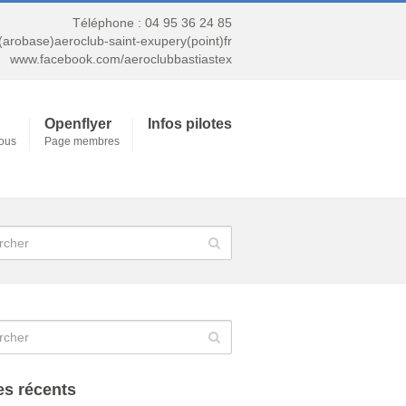
Téléphone : 04 95 36 24 85
t(arobase)aeroclub-saint-exupery(point)fr
www.facebook.com/aeroclubbastiastex
Openflyer
Infos pilotes
nous
Page membres
es récents