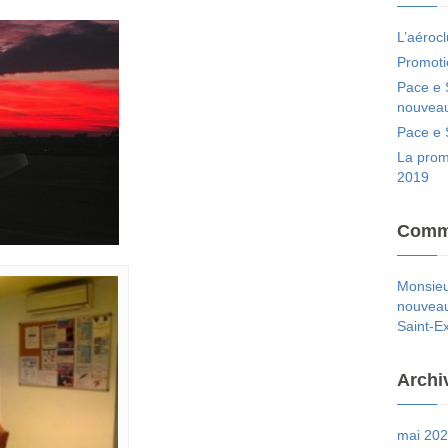
L’aéroc
Promoti
Pace e 
nouveau
Pace e 
La prom
2019
Comme
Monsie
nouveau 
Saint-E
Archi
mai 20