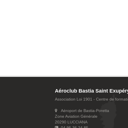
Aéroclub Bastia Saint Exupér
Association Loi 1901 - Centre de forma
Aéroport de Bastia-Poretta
Zone Aviation Générale
20290 LUCCIANA
04.95.36.24.85