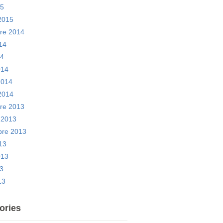
15
 2015
re 2014
14
14
014
2014
 2014
re 2013
 2013
bre 2013
13
2013
13
13
ories