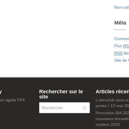
Non-cat
Méta
Connex
Flux
RS
RSS
de
Site de
y
Rechercher sur le
Articles réce
site
tion agréé FFA
L’aéroclub vous o
portes !
13 mai 2
Promotion BIA 202
nouveaux breveté
octobre 2023