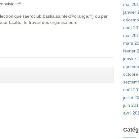
onvivialité!
mai 20
janvier
électronique (aeroclub.bastia.saintex@orange.fr) ou par
décemb
ur faciliter le travail des organisateurs.
août 20
mai 20
mars 2
février 
janvier
décemb
octobre
septem
août 20
juillet 
juin 20
avril 20
Catég