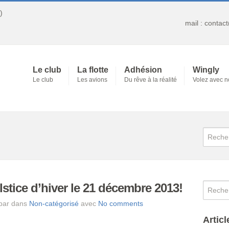
)
mail : contac
Le club
La flotte
Adhésion
Wingly
Le club
Les avions
Du rêve à la réalité
Volez avec 
stice d’hiver le 21 décembre 2013!
 par dans
Non-catégorisé
avec
No comments
Articl