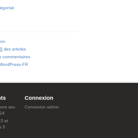
égorisé
ion
S
des articles
s commentaires
 WordPress-FR
nts
Connexion
uvre ses
Connexion admin
024
3 et
s
5