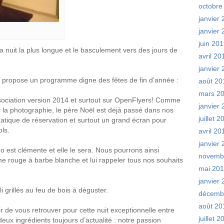
octobre
janvier
janvier
juin 20
 nuit la plus longue et le basculement vers des jours de
avril 20
janvier
s propose un programme digne des fêtes de fin d’année :
août 20
mars 2
ssociation version 2014 et surtout sur OpenFlyers! Comme
janvier
 la photographie, le père Noël est déjà passé dans nos
juillet 
atique de réservation et surtout un grand écran pour
ls.
avril 20
janvier
éo est clémente et elle le sera. Nous pourrons ainsi
novemb
 rouge à barbe blanche et lui rappeler tous nos souhaits
mai 20
janvier
li grillés au feu de bois à déguster.
décemb
août 20
r de vous retrouver pour cette nuit exceptionnelle entre
juillet 
deux ingrédients toujours d’actualité : notre passion