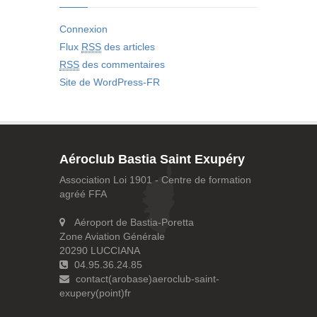
Connexion
Flux
RSS
des articles
RSS
des commentaires
Site de WordPress-FR
Aéroclub Bastia Saint Exupéry
Association Loi 1901 - Centre de formation
agréé FFA
Aéroport de Bastia-Poretta
Zone Aviation Générale
20290 LUCCIANA
04.95.36.24.85
contact(arobase)aeroclub-saint-
exupery(point)fr